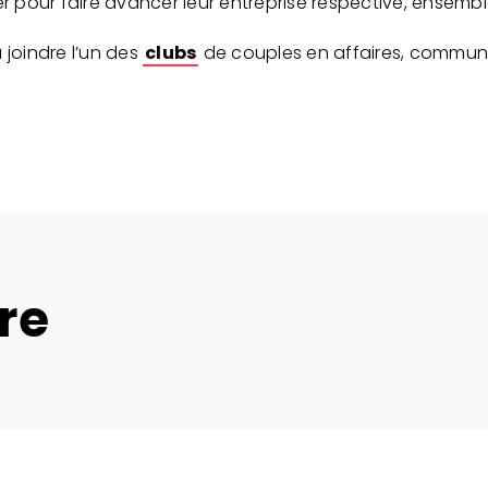
er pour faire avancer leur entreprise respective, ensembl
 joindre l’un des
clubs
de couples en affaires, commun
re