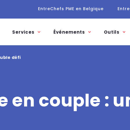
EntreChefs PME en Belgique
Entre
Services
Événements
Outils
uble défi
 en couple : u