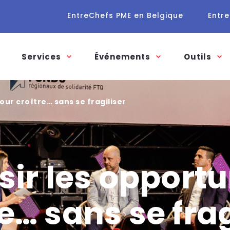
EntreChefs PME en Belgique
Entre
Services
Événements
Outils
pour croître… sans se fragiliser
sir les opport
e… sans se fra