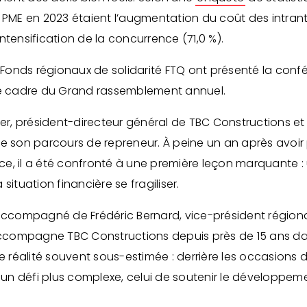
E en 2023 étaient l’augmentation du coût des intrants (
’intensification de la concurrence (71,0 %).
 Fonds régionaux de solidarité FTQ ont présenté la confér
 le cadre du Grand rassemblement annuel.
tier, président-directeur général de TBC Constructions 
e son parcours de repreneur. À peine un an après avoir p
ence, il a été confronté à une première leçon marquante 
situation financière se fragiliser.
ait accompagné de Frédéric Bernard, vice-président régio
i accompagne TBC Constructions depuis près de 15 ans d
ne réalité souvent sous-estimée : derrière les occasions 
s un défi plus complexe, celui de soutenir le développeme