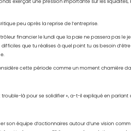
e fonds exerçait une pression importante sur les liquidi
ritique peu après la reprise de l’entreprise.
rôleur financier le lundi que la paie ne passera pas le jeud
difficiles que tu réalises à quel point tu as besoin d’êtr
ce.
r considère cette période comme un moment charnière da
rouble-là pour se solidifier », a-t-il expliqué en parlant
er son équipe d’actionnaires autour d’une vision commu