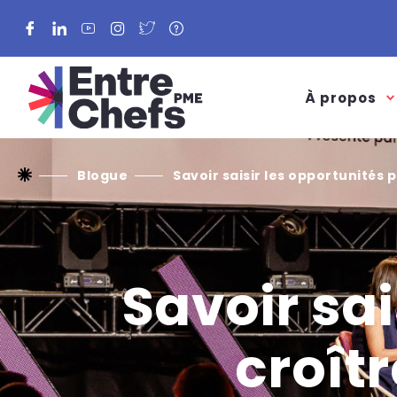
Facebook
LinkedIn
YouTube
Instagram
Twitter
À propos
Blogue
Savoir saisir les opportunités 
Savoir sai
croîtr