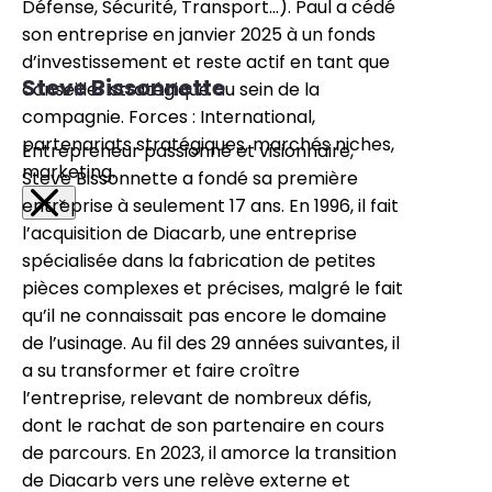
Défense, Sécurité, Transport…). Paul a cédé
son entreprise en janvier 2025 à un fonds
d’investissement et reste actif en tant que
Steve Bissonnette
conseiller stratégique au sein de la
compagnie. Forces : International,
partenariats stratégiques, marchés niches,
Entrepreneur passionné et visionnaire,
marketing.
Steve Bissonnette a fondé sa première
entreprise à seulement 17 ans. En 1996, il fait
×
l’acquisition de Diacarb, une entreprise
spécialisée dans la fabrication de petites
pièces complexes et précises, malgré le fait
qu’il ne connaissait pas encore le domaine
de l’usinage. Au fil des 29 années suivantes, il
a su transformer et faire croître
l’entreprise, relevant de nombreux défis,
dont le rachat de son partenaire en cours
de parcours. En 2023, il amorce la transition
de Diacarb vers une relève externe et