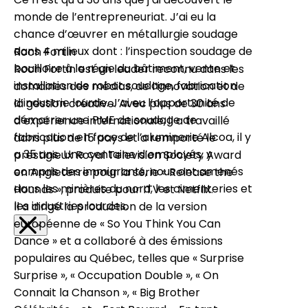
monde de l’entrepreneuriat. J’ai eu la
chance d’œuvrer en métallurgie soudage
dans 4 milieux dont : l’inspection soudage de
Roch Fortin
bouilloire à la régie du bâtiment, vente et
Roch Fortin est un leader reconnu dans les
installation de robot soudage, fabrication
domaines des médias, de l’innovation et de
d’industrie lourde. J’ai eu l’opportunité de
la gestion créative. Avec plus de 30 ans
démarrer une PME de soudage de
d’expérience internationale, il a travaillé
fabrication en face de l’aluminerie Alcoa, il y
dans plus de 15 pays et a remporté le
a 35 ans. Une centaine d’employés, y
prestigieux Royal Television Society Award
compris des immigrants, nous ont amenés
en Angleterre pour la série « Release the
dans les minières du nord, les cimenteries et
Hounds », produite pour ITV et Netflix.
les industries lourdes.
Il a dirigé la production de la version
européenne de « So You Think You Can
×
Dance » et a collaboré à des émissions
populaires au Québec, telles que « Surprise
Surprise », « Occupation Double », « On
Connait la Chanson », « Big Brother