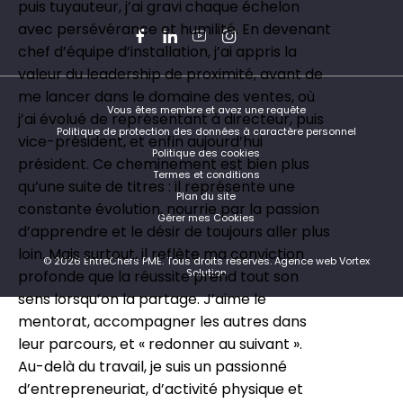
puis tuyauteur, j’ai gravi chaque échelon
avec persévérance et humilité. En devenant
Facebook
LinkedIn
YouTube
Instagram
Twitter
chef d’équipe d’installation, j’ai appris la
valeur du leadership de proximité, avant de
me lancer dans le domaine des ventes, où
Vous êtes membre et avez une requête
j’ai évolué de représentant à directeur, puis
Politique de protection des données à caractère personnel
vice-président, et enfin aujourd’hui
Politique des cookies
président. Ce cheminement est bien plus
Termes et conditions
qu’une suite de titres : il représente une
Plan du site
constante évolution, nourrie par la passion
Gérer mes Cookies
d’apprendre et le désir de toujours aller plus
loin. Mais surtout, il reflète ma conviction
© 2026 EntreChefs PME.
Tous droits réservés.
Agence web Vortex
Solution
profonde que la réussite prend tout son
sens lorsqu’on la partage. J’aime le
mentorat, accompagner les autres dans
leur parcours, et « redonner au suivant ».
Au-delà du travail, je suis un passionné
d’entrepreneuriat, d’activité physique et