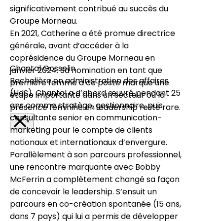
significativement contribué au succès du
Groupe Morneau.
En 2021, Catherine a été promue directrice
générale, avant d’accéder à la
coprésidence du Groupe Morneau en
Chantal Gosselin
janvier 2024. Sa nomination en tant que
Bachelière en administration des affaires
première femme à ce poste marque une
(UdS), Chantal a d’abord œuvré pendant 25
étape importante dans un secteur où la
ans comme stratège, gestionnaire, puis
présence féminine en leadership reste rare.
consultante senior en communication-
×
marketing pour le compte de clients
nationaux et internationaux d’envergure.
Parallèlement à son parcours professionnel,
une rencontre marquante avec Bobby
McFerrin a complètement changé sa façon
de concevoir le leadership. S’ensuit un
parcours en co-création spontanée (15 ans,
dans 7 pays) qui lui a permis de développer