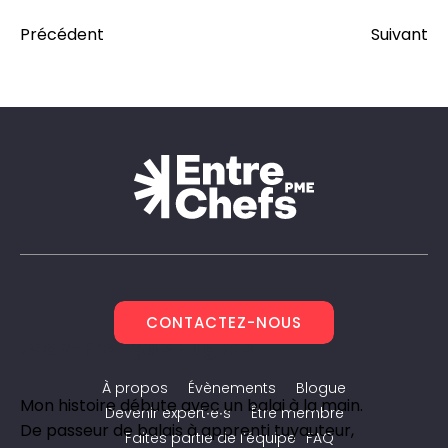
Précédent
Suivant
CONTACTEZ-NOUS
Jean-François Hughes
À propos
Évènements
Blogue
Mon histoire débute avec un balai à la main.
Devenir expert∙e∙s
Être membre
De passeur de balais à apprenti tuyauteur,
Faites partie de l’équipe
FAQ