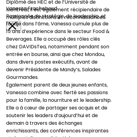
Diplômé des HEC et de l’Université de
Vanessa Fracheboud
Montréal, il est également récipiendaire de
Passionnée de stratégie, de leadership, et
multiples distinctions et reconnaissances.
foodie dans l’âme, Vanessa cumule plus de
×
15 ans d’expérience dans le secteur Food &
Beverages. Elle a occupé des rôles clés
chez DAVIDsTea, notamment pendant son
entrée en bourse, ainsi que chez Mondou,
dans divers postes exécutifs, avant de
devenir Présidente de Mandy’s, Salades
Gourmandes.
Également parent de deux jeunes enfants,
Vanessa combine avec fierté ses passions
pour la famille, la nourriture et le leadership.
Elle a à cœur de partager ses acquis et de
soutenir les leaders d’aujourd’hui et de
demain à travers des échanges
enrichissants, des conférences inspirantes