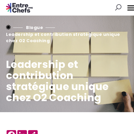
O
l
n
d
s
Blogue
Leadership et contribution stratégique unique
chez O2 Coaching
Leadership et
contribution
stratégique unique
chez O2 Coaching
Facebook
LinkedIn
Share