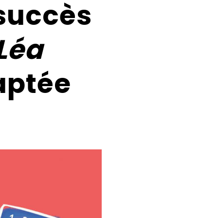
 succès
Léa
aptée