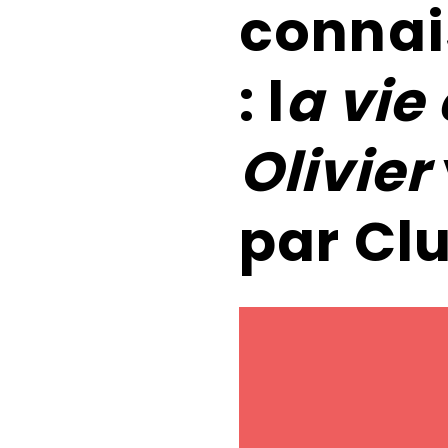
connai
: l
a vie
Olivier
par Clu