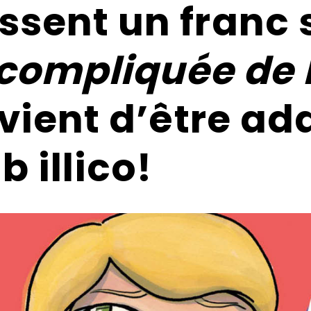
ssent un franc
 compliquée de 
vient d’être ad
b illico!