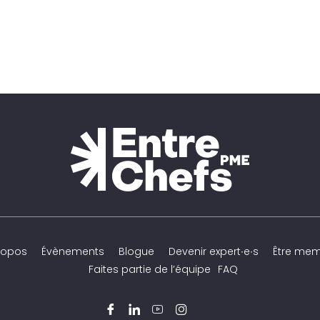
ropos
Évènements
Blogue
Devenir expert∙e∙s
Être me
Faites partie de l’équipe
FAQ
Facebook
LinkedIn
YouTube
Instagram
Twitter