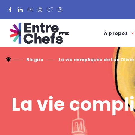
Facebook
LinkedIn
YouTube
Instagram
Twitter
À propos
Blogue
La vie compliquée de Léa Olivie
La vie compli