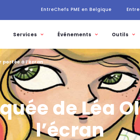
EntreChefs PME en Belgique
Entre
Services
Événements
Outils
r portée à l’écran
quée de Léa Ol
l’écran