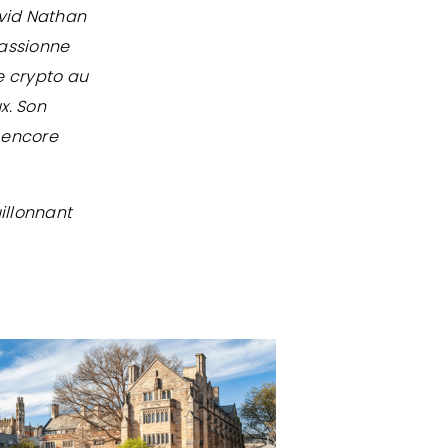
avid Nathan
passionne
e crypto au
x. Son
 encore
illonnant