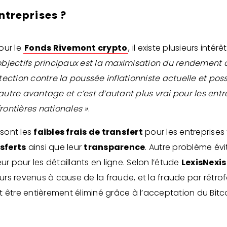
ntreprises ?
our le
Fonds Rivemont crypto
, il existe plusieurs inté
objectifs principaux est la maximisation du rendement d
ection contre la poussée inflationniste actuelle et pos
utre avantage et c’est d’autant plus vrai pour les entr
ontières nationales »
.
sont les
faibles frais de transfert
pour les entreprises 
sferts
ainsi que leur
transparence
. Autre problème évi
r pour les détaillants en ligne. Selon l’étude
LexisNexis
eurs revenus à cause de la fraude, et la fraude par rétr
 être entièrement éliminé grâce à l’acceptation du Bitco