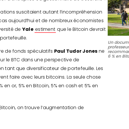
rogations suscitaient autant l’incompréhension
le cas aujourd’hui et de nombreux économistes
versité de
Yale
estiment
que le Bitcoin devrait
ortefeuille.
Un docume
professeur
ire de fonds spéculatifs
Paul Tudor Jones
ne
recommand
6 % en Bit
ur le BTC dans une perspective de
 en tant que diversificateur de portefeuille. Les
nt faire avec leurs bitcoins. La seule chose
 5% en or, 5% en Bitcoin, 5% en cash et 5% en
Bitcoin, on trouve l’augmentation de