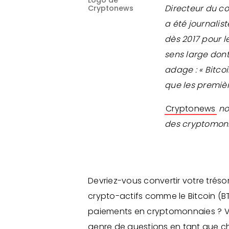
Logo de
Directeur du c
Cryptonews
a été journalis
dès 2017 pour l
sens large dont 
adage : « Bitc
que les premièr
Cryptonews
no
des cryptomon
Devriez-vous convertir votre tréso
crypto-actifs comme le Bitcoin (
paiements en cryptomonnaies ? V
genre de questions en tant que che