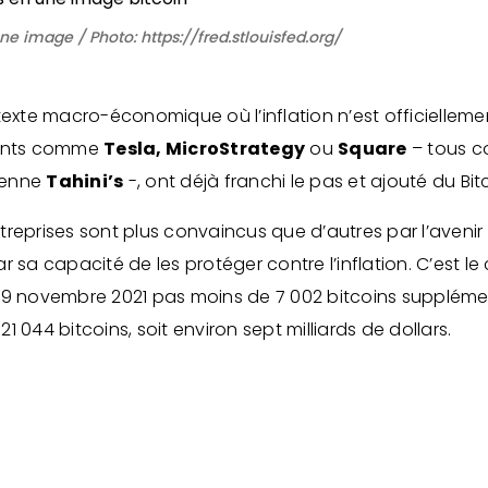
une image / Photo: https://fred.stlouisfed.org/
exte macro-économique où l’inflation n’est officiellement p
ants comme
Tesla, MicroStrategy
ou
Square
– tous c
ienne
Tahini’s
-, ont déjà franchi le pas et ajouté du Bitc
treprises sont plus convaincus que d’autres par l’aveni
r sa capacité de les protéger contre l’inflation. C’est l
29 novembre 2021 pas moins de 7 002 bitcoins supplémen
 044 bitcoins, soit environ sept milliards de dollars.