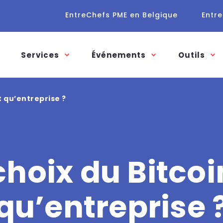
EntreChefs PME en Belgique
Entre
Services
Événements
Outils
t qu’entreprise ?
 choix du Bitcoi
qu’entreprise 