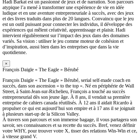
Hadi Barkat est un passionné de jeux et de narration. Son parcours
atypique l’a mené à transformer une expérience de vie en idée
ludique et en une aventure entrepreneuriale à succès, avec des jeux
et des livres traduits dans plus de 20 langues. Convaincu que le jeu
est un outil puissant pour connecter les individus, il développe des
expériences qui mêlent créativité, apprentissage et plaisir. Hadi
intervient régulièrement sur l’impact des jeux dans des domaines
variés. Sa vision : utiliser le jeu comme moteur de cohésion et
d’inspiration, aussi bien dans les entreprises que dans la vie
quotidienne.
×
François Daigle « The Eagle » Bérubé
François Daigle « The Eagle » Bérubé, serial self-made coach en
succès, dans son ascension « to the top ». Né en périphérie de Wall
Street, à Saint-Jean-sur-Richelieu, François a touché au succès
entrepreneurial dès son jeune âge. À 8 ans, il vendait sa première
entreprise de cahiers canada réutilisés. À 12 ans il aidait Ricardo à
propulser ce qui est aujourd’hui son empire et à 17 ans il se joignait
à plusieurs start-up de la Silicon Valley.
À travers son parcours et son immense bagage, il vous partagera son
savoir, ses connaissances et sa recette du succès. Bref, venez définir
votre WHY, pour trouver votre X, tisser des relations Win-Win et ce,
à vitesse grand V.