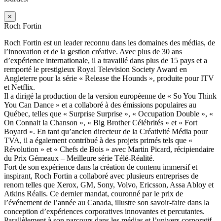
×
Roch Fortin
Roch Fortin est un leader reconnu dans les domaines des médias, de
l’innovation et de la gestion créative. Avec plus de 30 ans
d’expérience internationale, il a travaillé dans plus de 15 pays et a
remporté le prestigieux Royal Television Society Award en
Angleterre pour la série « Release the Hounds », produite pour ITV
et Netflix.
Il a dirigé la production de la version européenne de « So You Think
You Can Dance » et a collaboré à des émissions populaires au
Québec, telles que « Surprise Surprise », « Occupation Double », «
On Connait la Chanson », « Big Brother Célébrités » et « Fort
Boyard ». En tant qu’ancien directeur de la Créativité Média pour
TVA, il a également contribué à des projets primés tels que «
Révolution » et « Chefs de Bois » avec Martin Picard, récipiendaire
du Prix Gémeaux – Meilleure série Télé-Réalité.
Fort de son expérience dans la création de contenu immersif et
inspirant, Roch Fortin a collaboré avec plusieurs entreprises de
renom telles que Xerox, GM, Sony, Volvo, Ericsson, Assa Abloy et
Atkins Réalis. Ce dernier mandat, couronné par le prix de
l’événement de l’année au Canada, illustre son savoir-faire dans la
conception d’expériences corporatives innovantes et percutantes.
Parallèlement à son parcours dans les médias et l’univers corporatif,