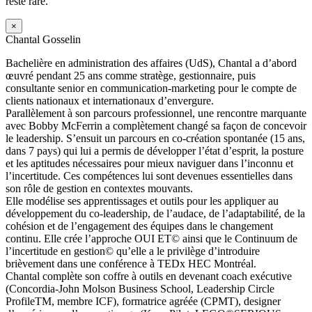
reste rare.
×
Chantal Gosselin
Bachelière en administration des affaires (UdS), Chantal a d’abord
œuvré pendant 25 ans comme stratège, gestionnaire, puis
consultante senior en communication-marketing pour le compte de
clients nationaux et internationaux d’envergure.
Parallèlement à son parcours professionnel, une rencontre marquante
avec Bobby McFerrin a complètement changé sa façon de concevoir
le leadership. S’ensuit un parcours en co-création spontanée (15 ans,
dans 7 pays) qui lui a permis de développer l’état d’esprit, la posture
et les aptitudes nécessaires pour mieux naviguer dans l’inconnu et
l’incertitude. Ces compétences lui sont devenues essentielles dans
son rôle de gestion en contextes mouvants.
Elle modélise ses apprentissages et outils pour les appliquer au
développement du co-leadership, de l’audace, de l’adaptabilité, de la
cohésion et de l’engagement des équipes dans le changement
continu. Elle crée l’approche OUI ET© ainsi que le Continuum de
l’incertitude en gestion© qu’elle a le privilège d’introduire
brièvement dans une conférence à TEDx HEC Montréal.
Chantal complète son coffre à outils en devenant coach exécutive
(Concordia-John Molson Business School, Leadership Circle
ProfileTM, membre ICF), formatrice agréée (CPMT), designer