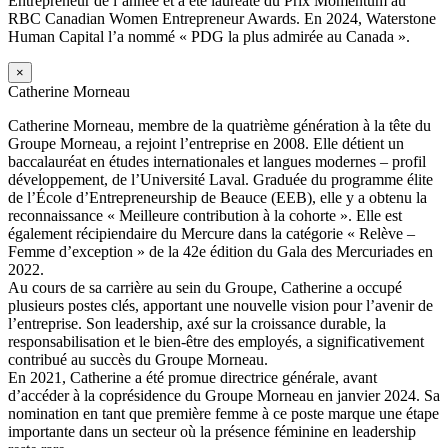
Entrepreneur de l’année et a été lauréate du Prix Momentum au
RBC Canadian Women Entrepreneur Awards. En 2024, Waterstone
Human Capital l’a nommé « PDG la plus admirée au Canada ».
×
Catherine Morneau
Catherine Morneau, membre de la quatrième génération à la tête du
Groupe Morneau, a rejoint l’entreprise en 2008. Elle détient un
baccalauréat en études internationales et langues modernes – profil
développement, de l’Université Laval. Graduée du programme élite
de l’École d’Entrepreneurship de Beauce (EEB), elle y a obtenu la
reconnaissance « Meilleure contribution à la cohorte ». Elle est
également récipiendaire du Mercure dans la catégorie « Relève –
Femme d’exception » de la 42e édition du Gala des Mercuriades en
2022.
Au cours de sa carrière au sein du Groupe, Catherine a occupé
plusieurs postes clés, apportant une nouvelle vision pour l’avenir de
l’entreprise. Son leadership, axé sur la croissance durable, la
responsabilisation et le bien-être des employés, a significativement
contribué au succès du Groupe Morneau.
En 2021, Catherine a été promue directrice générale, avant
d’accéder à la coprésidence du Groupe Morneau en janvier 2024. Sa
nomination en tant que première femme à ce poste marque une étape
importante dans un secteur où la présence féminine en leadership