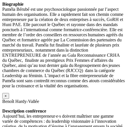
Biographie
Paméla Bérubé est une psychosociologue passionnée par l’aspect
humain des organisations. Elle a rapidement fait son chemin comme
entrepreneure par la création de deux entreprises à succès, GoRH et
Huni PAE. Elle parcourt le Québec et rayonne dans des mandats
ponctuels à l’international comme formatrice-conférencière. Elle est
membre de l’ordre des conseillers en ressources humaines agréés du
Québec et formatrice agréée par La Commission des partenaires du
marché du travail. Paméla fut finaliste et lauréate de plusieurs prix
entrepreneuriaux, notamment dans la distinction
ENTREPRENEURE de l’année au Gala Reconnaissance CRHA
du Québec, finaliste au prestigieux Prix Femmes d’affaires du
Québec, ainsi qu’au tout dernier gala du Regroupement des jeunes
chambres de commerce du Québec (RJCCQ) dans la catégorie
Leadership au féminin. L’impact et la fibre entrepreneuriale de
Paméla sont sans contredit reconnus comme des atouts considérables
pour la croissance et la vitalité des organisations.
×
Benoît Hardy-Vallée
Description conférence
Aujourd’hui, les entrepreneur∙e∙s doivent maîtriser une gamme
variée de compétences : du leadership visionnaire à l’innovation
créative, de la motivation d’équipe à l’engagement envers la société,