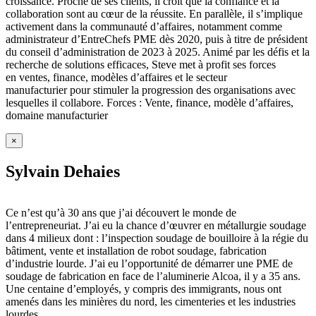
croissance. Proche de ses clients, il croit que la confiance et la
collaboration sont au cœur de la réussite. En parallèle, il s’implique
activement dans la communauté d’affaires, notamment comme
administrateur d’EntreChefs PME dès 2020, puis à titre de président
du conseil d’administration de 2023 à 2025. Animé par les défis et la
recherche de solutions efficaces, Steve met à profit ses forces
en ventes, finance, modèles d’affaires et le secteur
manufacturier pour stimuler la progression des organisations avec
lesquelles il collabore. Forces : Vente, finance, modèle d’affaires,
domaine manufacturier
×
Sylvain Dehaies
Ce n’est qu’à 30 ans que j’ai découvert le monde de
l’entrepreneuriat. J’ai eu la chance d’œuvrer en métallurgie soudage
dans 4 milieux dont : l’inspection soudage de bouilloire à la régie du
bâtiment, vente et installation de robot soudage, fabrication
d’industrie lourde. J’ai eu l’opportunité de démarrer une PME de
soudage de fabrication en face de l’aluminerie Alcoa, il y a 35 ans.
Une centaine d’employés, y compris des immigrants, nous ont
amenés dans les minières du nord, les cimenteries et les industries
lourdes.