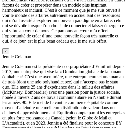
façons de créer et prospérer dans un modèle plus inspirant,
harmonieux et inclusif. C’est à ce moment que je me suis ouvert à
voir le monde des affaires autrement en accueillant des ressources
qui m’ont assisté à explorer un nouveau paradigme en affaire, celui
qui se dévoile lorsque l’on choisit de connecter et laisser émerger ce
qui vibre au cœur de nous. Ce parcours au cœur m’a offert
l’opportunité de créer d’une toute nouvelle façon très naturelle et
qui, à ce jour, est le plus beau cadeau que je me suis offert.
×
Jennie Coleman
Jennie Coleman est la présidente / co-propriétaire d’Equifruit depuis
2013, une entreprise qui vise la « Domination globale de la banane
équitable »! C’est une aventurière, une entrepreneure et une maman
de trois (dont une ado polyhandicapée) qui n’accepte pas le statu
quo. Elle marie 25 ans d’expérience dans le milieu des affaires
(McKinsey, Bombardier) avec une passion pour la justice sociale,
nouée à travers 2 ans de travail communautaire en Namibie durant
les années 90. Elle met de l’avant le commerce équitable comme
moyen d’atteindre une meilleure distribution de valeur dans nos
chaines d’approvisionnement. Equifruit compte parmi les entreprises
en plus forte croissance au Canada (selon le Globe & Mail et
L’Actualité), et en 2023, Jennie a été finaliste pour le concours EY