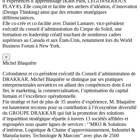
d’expériences d’apprentissage (Kaos Pilot, LEGO®SERIOUS
PLAY®). Elle conçoit et facilite des ateliers d’idéation, d’innovation
(Design Thinking) ainsi que des retraites stratégiques
différenciatrices.
Elle co-crée et co-facilite avec Daniel Lamarre, vice-président
exécutif du conseil d’administration du Cirque du Soleil, une
formation en leadership créatif touchant de nombreux cadres
supérieurs au Canada et aux États-Unis, notamment lors du World
Business Forum à New York.
×
Michel Blaquière
Cofondateur et co-président exécutif du Conseil d’administration de
DRAKKAR, Michel Blaquière se distingue par ses pratiques
entrepreneuriales novatrices en alliant des compétences dont il est
fier, le marketing, la commercialisation, l’optimisation du capital
humain et l’excellence opérationnelle.
Fin stratège et fort de plus de 35 années d’expérience, M. Blaquière
est hautement reconnu pour sa contribution à l’écosystème diversifié
du GROUPE DRAKKAR qui fait la promotion des solutions
d’impartition stratégique répartie à travers 13 sociétés affiliées et
regroupées sous quatre lignes de services : ‘’MRO & Solutions
d‘intérieur, Logistique & Chaine d’approvisionnement, Industriel &
Manufacturier, Technologie & Marcom’’ avec plus de 2500