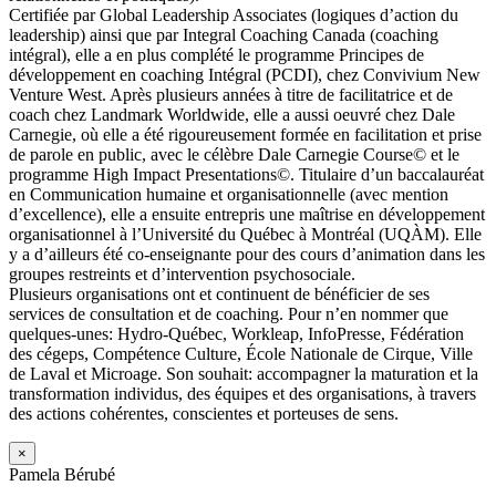
Certifiée par Global Leadership Associates (logiques d’action du
leadership) ainsi que par Integral Coaching Canada (coaching
intégral), elle a en plus complété le programme Principes de
développement en coaching Intégral (PCDI), chez Convivium New
Venture West. Après plusieurs années à titre de facilitatrice et de
coach chez Landmark Worldwide, elle a aussi oeuvré chez Dale
Carnegie, où elle a été rigoureusement formée en facilitation et prise
de parole en public, avec le célèbre Dale Carnegie Course© et le
programme High Impact Presentations©. Titulaire d’un baccalauréat
en Communication humaine et organisationnelle (avec mention
d’excellence), elle a ensuite entrepris une maîtrise en développement
organisationnel à l’Université du Québec à Montréal (UQÀM). Elle
y a d’ailleurs été co-enseignante pour des cours d’animation dans les
groupes restreints et d’intervention psychosociale.
Plusieurs organisations ont et continuent de bénéficier de ses
services de consultation et de coaching. Pour n’en nommer que
quelques-unes: Hydro-Québec, Workleap, InfoPresse, Fédération
des cégeps, Compétence Culture, École Nationale de Cirque, Ville
de Laval et Microage. Son souhait: accompagner la maturation et la
transformation individus, des équipes et des organisations, à travers
des actions cohérentes, conscientes et porteuses de sens.
×
Pamela Bérubé