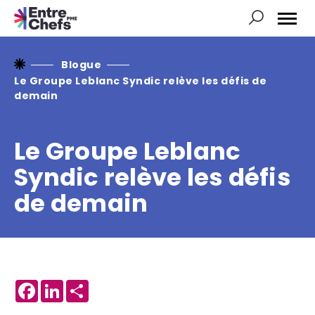
Ouvrir
la
naviga
du
site
Blogue
Le Groupe Leblanc Syndic relève les défis de
demain
Le Groupe Leblanc
Syndic relève les défis
de demain
Facebook
LinkedIn
Share