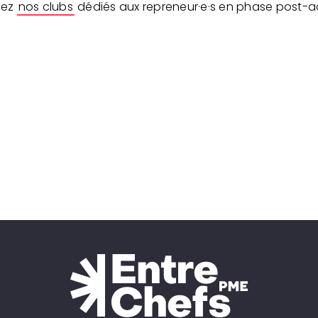
nez
nos clubs
dédiés aux repreneur·e·s en phase post-ac