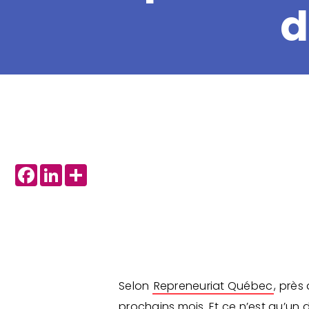
d
Facebook
LinkedIn
Share
Selon
Repreneuriat Québec
, près
prochains mois. Et ce n’est qu’un d