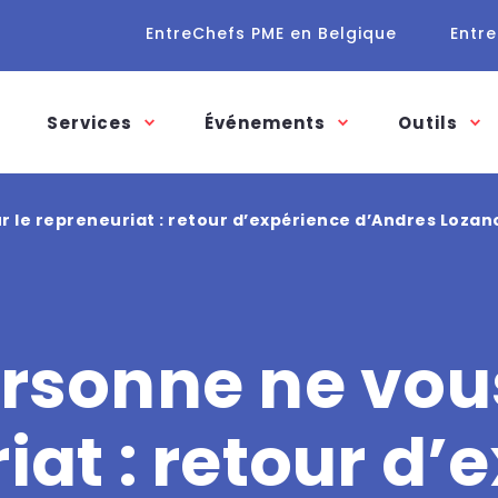
EntreChefs PME en Belgique
Entre
Services
Événements
Outils
r le repreneuriat : retour d’expérience d’Andres Loza
rsonne ne vous 
iat : retour d’