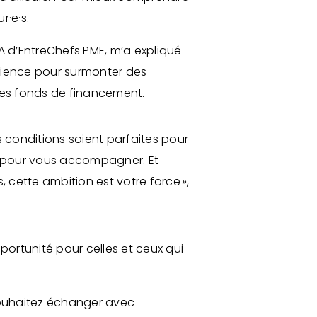
ur·e·s.
A d’EntreChefs PME, m’a expliqué
rience pour surmonter des
s des fonds de financement.
es conditions soient parfaites pour
ent pour vous accompagner. Et
, cette ambition est votre force »,
portunité pour celles et ceux qui
t souhaitez échanger avec