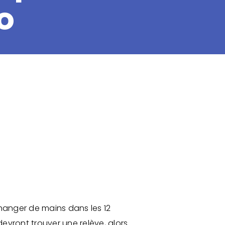
no
hanger de mains dans les 12
devront trouver une relève, alors